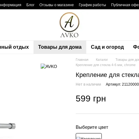
 информация
Блог
Отзывы о магазине
График работы
Публичная офе
вный отдых
Товары для дома
Сад и огород
Фо
Главная
Каталог
Товары для д
Крепление для стекла 4-6 мм, chrome
Крепление для стекла
Нет в наличии
Артикул: 2112000
599 грн
Выберите цвет