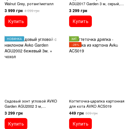
Walnut Grey, ротанг/металл
AGU2017 Garden 3 м, серый, с
наклоном
3 999 грн
3 299 грн
4 099 грн
Купить
Купить
НОВИНКА
ХИТ
−26%
Садовый зонт угловой AVKO
Когтеточка-царапка картонная
Garden AGU2002 3 м,
для кота AVKO ACS019
бежевый, с наклоном и
3 299 грн
449 грн
609 грн
чехлом
Купить
Купить