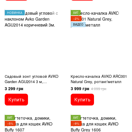
НОВИНКА
ХИТ
−2%
ВИДЕО
Садовый зонт угловой AVKO
Кресло-качалка AVKO ARC001
Garden AGU2014 3 м,
Natural Grey, ротанг/металл
коричневый, с наклоном
3 299 грн
3 999 грн
4 099 грн
Купить
Купить
ХИТ
ХИТ
−5%
−9%