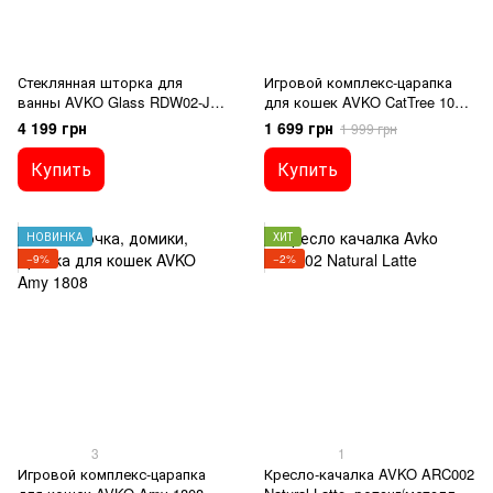
Стеклянная шторка для
Игровой комплекс-царапка
ванны AVKO Glass RDW02-J2
для кошек AVKO CatTree 1049
80x140 Satin Silver
Grey, серый, 119см
4 199 грн
1 699 грн
1 999 грн
Купить
Купить
НОВИНКА
ХИТ
−9%
−2%
3
1
Игровой комплекс-царапка
Кресло-качалка AVKO ARC002