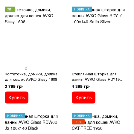
ХИТ
НОВИНКА
2
Когтеточка, домики, дряпка
Стеклянная шторка для
для кошек AVKO Sissy 1608
ванны AVKO Glass RDY19
100x140 Satin Silver
2 799 грн
4 399 грн
Купить
Купить
НОВИНКА
НОВИНКА
−12%