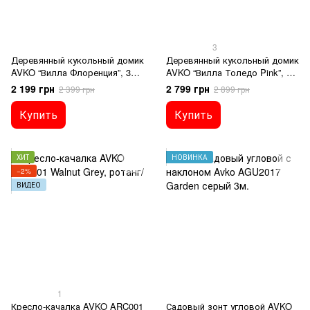
3
Деревянный кукольный домик
Деревянный кукольный домик
AVKO “Вилла Флоренция”, 3
AVKO “Вилла Толедо Pink”, 3
этажа, лифт, мебель – для
этажа, 4 комнаты, 16
2 199 грн
2 799 грн
2 399 грн
2 899 грн
кукол типа L.O.L.
предметов мебели, для кукол
до 15 см
Купить
Купить
ХИТ
НОВИНКА
−2%
ВИДЕО
1
Кресло-качалка AVKO ARC001
Садовый зонт угловой AVKO