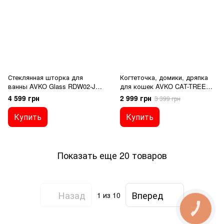
Стеклянная шторка для
Когтеточка, домики, дряпка
ванны AVKO Glass RDW02-J2
для кошек AVKO CAT-TREE
100x140 Black
1950
4 599 грн
2 999 грн
3 399 грн
Купить
Купить
Показать еще 20 товаров
Назад
Вперед
1
из 10
КНОПКА
ЗВ'ЯЗКУ