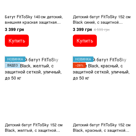
Батут FitToSky 140 см детский,
Детский батут FitToSky 152 см
внешняя красная защитная
Black синий, с защитной
сетка, 6 опор, до 50 кг
сеткой, уличный, до 50 кг
3 399 грн
3 399 грн
4 599 грн
Купить
Купить
НОВИНКА
НОВИНКА
ВИДЕО
−26%
Детский батут FitToSky 152 см
Детский батут FitToSky 152 см
Black, желтый, с защитной
Black, красный, с защитной
сеткой, уличный, до 50 кг
сеткой, уличный, до 50 кг