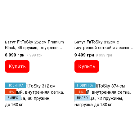
Батут FitToSky 252 см Premium
Батут FitToSky 312см с
Black, 48 пружин, внутренняя
внутренной сеткой и лесенкой
сетка, лестница
60 пружын чёрный
6 999 грн
9 499 грн
7 999 грн
9 999 грн
Купить
Купить
НОВИНКА
НОВИНКА
−5%
−8%
ВИДЕО
ВИДЕО