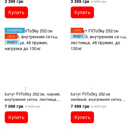
3 399 грн
3 399 грн
4 599 грн
Купить
Купить
НОВИНКА
−17%
−21%
ВИДЕО
ВИДЕО
2
1
Батут FitToSky 252 см, чорний,
Батут FitToSky 252 см
внутренняя сетка, лестница,
зелёный, внутренняя сетка,
48 пружин, нагрузка до 130 кг
лестница, 48 пружин, до 130 кг
7 099 грн
7 499 грн
8 999 грн
8 999 грн
Купить
Купить