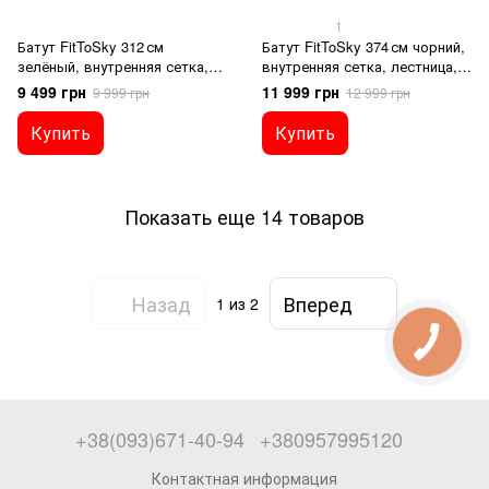
1
Батут FitToSky 312 см
Батут FitToSky 374 см чорний,
зелёный, внутренняя сетка,
внутренняя сетка, лестница,
лестница, 60 пружин, до 160 кг
72 пружины, нагрузка до 180 кг
9 499 грн
11 999 грн
9 999 грн
12 999 грн
Купить
Купить
Показать еще 14 товаров
Назад
Вперед
1
из 2
+38(093)671-40-94
+380957995120
Контактная информация