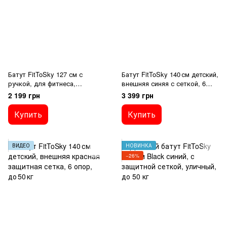
Батут FitToSky 127 см с
Батут FitToSky 140 см детский,
ручкой, для фитнеса,
внешняя синяя с сеткой, 6
оранжевый, до 80 кг
опор, до 50 кг
2 199 грн
3 399 грн
Купить
Купить
ВИДЕО
НОВИНКА
−26%