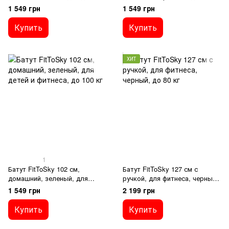
фитнеса, до 100 кг
детей и фитнеса, до 100 кг
1 549 грн
1 549 грн
Купить
Купить
ХИТ
1
Батут FitToSky 102 см,
Батут FitToSky 127 см с
домашний, зеленый, для
ручкой, для фитнеса, черный,
детей и фитнеса, до 100 кг
до 80 кг
1 549 грн
2 199 грн
Купить
Купить