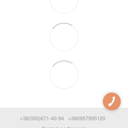
+38(093)671-40-94
+380957995120