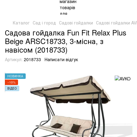
Каталог
Сад і город
Садові гойдалки
Садові гойдалки A
Садова гойдалка Fun Fit Relax Plus
Beige ARSC18733, 3-місна, з
навісом (2018733)
Артикул:
2018733
Написати відгук
НОВИНКА
−10%
ВІДЕО