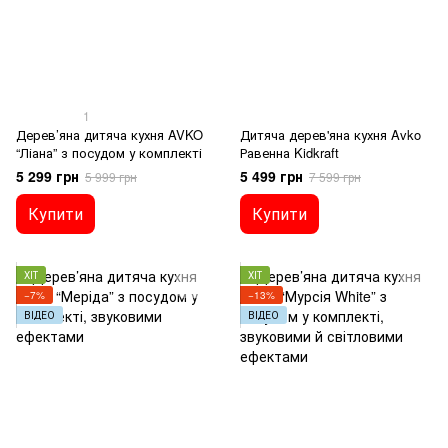
1
Дерев’яна дитяча кухня AVKO
Дитяча дерев'яна кухня Avko
“Ліана” з посудом у комплекті
Равенна Kidkraft
5 299 грн
5 499 грн
5 999 грн
7 599 грн
Купити
Купити
ХІТ
ХІТ
−7%
−13%
ВІДЕО
ВІДЕО