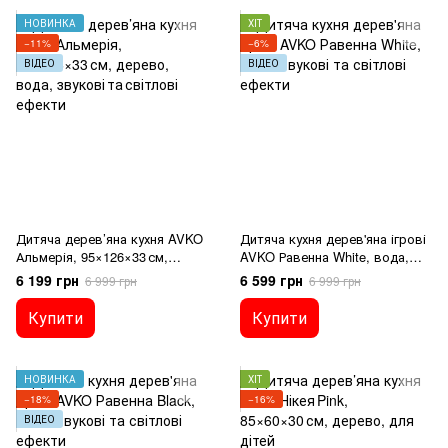
НОВИНКА
ХІТ
−11%
−6%
ВІДЕО
ВІДЕО
Дитяча дерев’яна кухня AVKO
Дитяча кухня дерев'яна ігрові
Альмерія, 95×126×33 см,
AVKO Равенна White, вода,
дерево, вода,
звукові та світлові ефекти
6 199 грн
6 599 грн
6 999 грн
6 999 грн
звукові та світлові ефекти
Купити
Купити
НОВИНКА
ХІТ
−18%
−16%
ВІДЕО