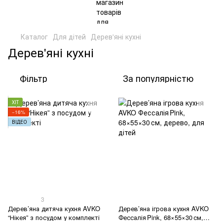
Каталог
Для дітей
Дерев'яні кухні
Дерев'яні кухні
Фільтр
За популярністю
ХІТ
−16%
ВІДЕО
3
Дерев’яна дитяча кухня AVKO
Дерев’яна ігрова кухня AVKO
“Нікея” з посудом у комплекті
Фессалія Pink, 68×55×30 см,