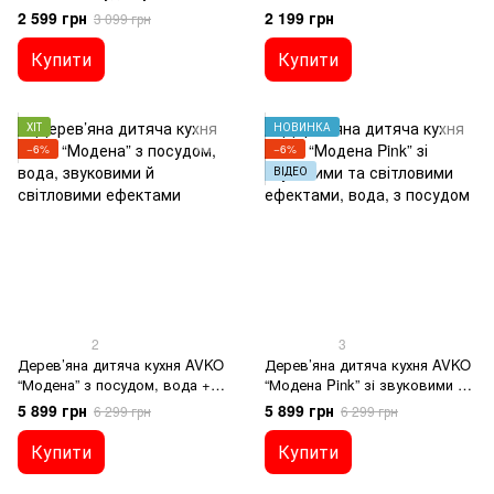
дерево, для дітей
2 599 грн
2 199 грн
3 099 грн
Купити
Купити
ХІТ
НОВИНКА
−6%
−6%
ВІДЕО
2
3
Дерев’яна дитяча кухня AVKO
Дерев’яна дитяча кухня AVKO
“Модена” з посудом, вода +
“Модена Pink” зі звуковими та
звуковими й світловими
світловими ефектами, вода, з
5 899 грн
5 899 грн
6 299 грн
6 299 грн
ефектами
посудом
Купити
Купити