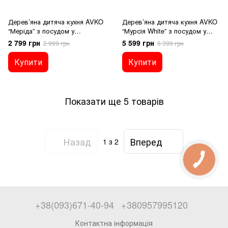
Дерев’яна дитяча кухня AVKO
Дерев’яна дитяча кухня AVKO
“Меріда” з посудом у
“Мурсія White” з посудом у
комплекті, звуковими
комплекті, звуковими й
2 799 грн
5 599 грн
2 999 грн
6 399 грн
ефектами
світловими ефектами
Купити
Купити
Показати ще 5 товарів
Назад
Вперед
1
з 2
+38(093)671-40-94
+380957995120
Контактна інформація