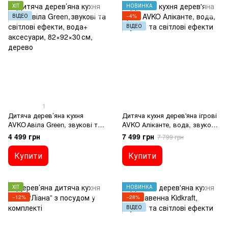
ХІТ
НОВИНКА
ВІДЕО
−4%
ВІДЕО
1
Дитяча дерев’яна кухня
Дитяча кухня дерев'яна ігрові
AVKO Авіла Green, звукові та
AVKO Аліканте, вода, звукові
світлові ефекти, вода +
та світлові ефекти
4 499 грн
7 499 грн
7 799 грн
аксесуари, 82×92×30 см,
дерево
Купити
Купити
ХІТ
НОВИНКА
−12%
−28%
ВІДЕО