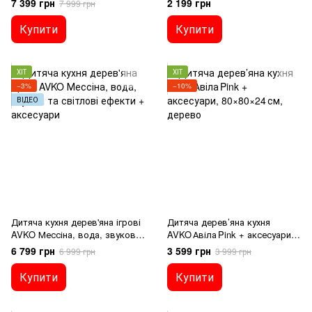
7 399 грн
2 199 грн
7 999 грн
звуковими та світловими
ефектами
Купити
Купити
ХІТ
ХІТ
−3%
−10%
ВІДЕО
Дитяча кухня дерев'яна ігрові
Дитяча дерев’яна кухня
AVKO Мессіна, вода, звукові
AVKO Авіла Pink + аксесуари,
та світлові ефекти +
80×80×24 см, дерево
6 799 грн
3 599 грн
6 999 грн
3 999 грн
аксесуари
Купити
Купити