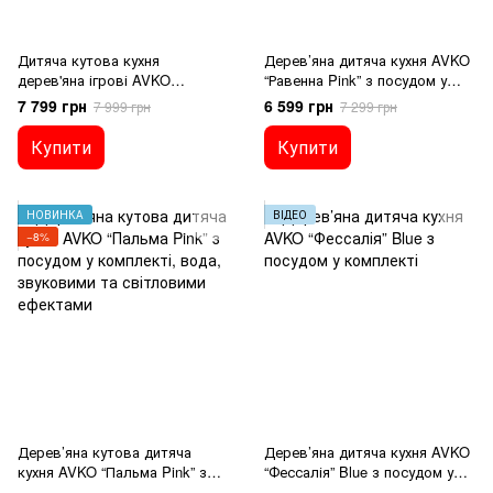
Дитяча кутова кухня
Дерев’яна дитяча кухня AVKO
дерев'яна ігрові AVKO
“Равенна Pink” з посудом у
Пальма, вода, звукові та
комплекті, звуковими та
7 799 грн
6 599 грн
7 999 грн
7 299 грн
світлові ефекти
світловими ефектами
Купити
Купити
НОВИНКА
ВІДЕО
−8%
Дерев’яна кутова дитяча
Дерев’яна дитяча кухня AVKO
кухня AVKO “Пальма Pink” з
“Фессалія” Blue з посудом у
посудом у комплекті,вода,
комплекті