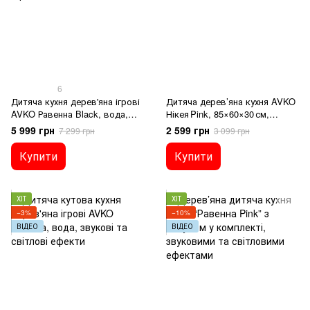
6
Дитяча кухня дерев'яна ігрові
Дитяча дерев’яна кухня AVKO
AVKO Равенна Black, вода,
Нікея Pink, 85×60×30 см,
звукові та світлові ефекти
дерево, для дітей
5 999 грн
2 599 грн
7 299 грн
3 099 грн
Купити
Купити
ХІТ
ХІТ
−3%
−10%
ВІДЕО
ВІДЕО