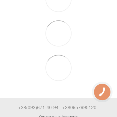
+38(093)671-40-94
+380957995120
Контактна інформація