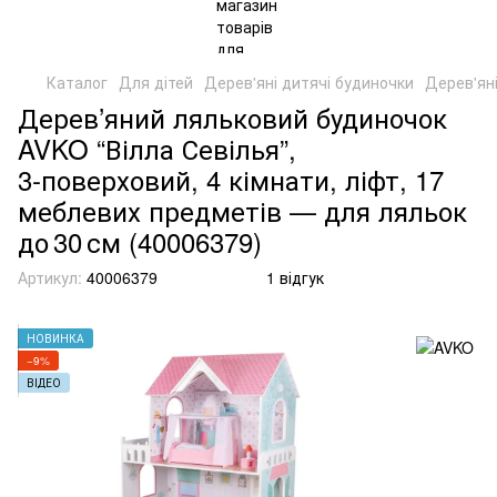
Каталог
Для дітей
Дерев'яні дитячі будиночки
Дерев'ян
Дерев’яний ляльковий будиночок
AVKO “Вілла Севілья”,
3‑поверховий, 4 кімнати, ліфт, 17
меблевих предметів — для ляльок
до 30 см (40006379)
Артикул:
40006379
1 відгук
НОВИНКА
−9%
ВІДЕО