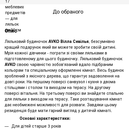
До обраного
Опис
Ляльковий будиночок
AVKO Вілла Севілья
, безсумнівно
кращий подарунок який ви можете зробити своїй дитині.
Мрія кожної дівчинки - пограти зі своїми ляльками в
підготовленому для цього будиночку. Ляльковий будиночок
AVKO
своєю чарівністю зобов'язаний вдало підібраним
кольорам та спеціальному оформленні кімнат. Весь будинок
зроблений з якісного дерева, що гарантує задоволення на
довгі роки. На першому поверсі санвузол і кухня з двома
стільцями і столом та виходом на терасу. На другому
поверсі вітальня. На третьому поверсі ви знайдете спальню
для ляльки з виходом на терасу. Таке розташування кімнат
дає необмежені можливості для розваги. Завдяки цьому
резиденція буде мати гарний вигляд у дитячій кімнаті.
Основні характеристики:
Для дітей старше 3 років