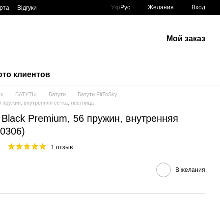
Укр
Рус
Желания
Вход
рта
Відгуки
Мой заказ
то клиентов
ых
БАТУТЫ
Батути
Батути FitToSky
6 пружин, внутренняя сетка, лестница
м Black Premium, 56 пружин, внутренняя
10306)
6
1 отзыв
В желания