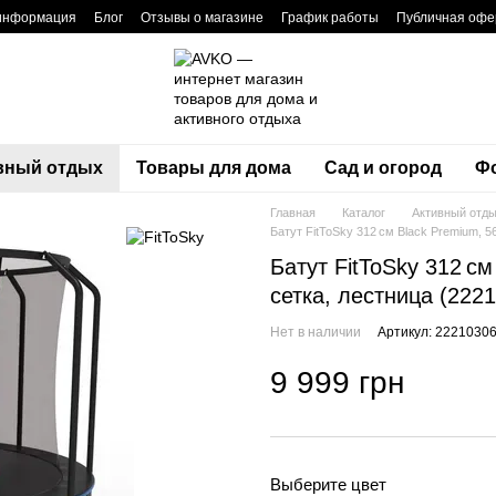
 информация
Блог
Отзывы о магазине
График работы
Публичная офе
вный отдых
Товары для дома
Сад и огород
Фо
Главная
Каталог
Активный отд
Батут FitToSky 312 см Black Premium, 5
Батут FitToSky 312 с
сетка, лестница (222
Нет в наличии
Артикул: 2221030
9 999 грн
Выберите цвет